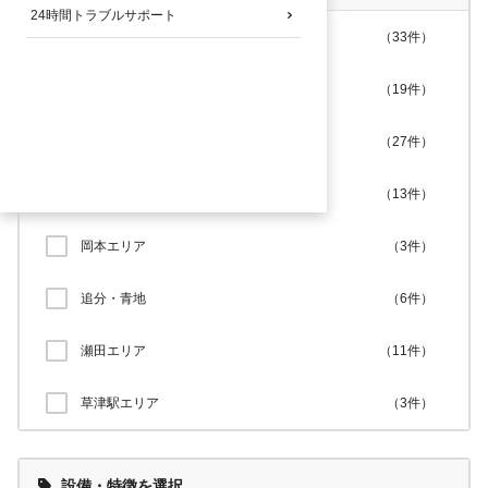
24時間トラブルサポート
南草津駅前
（
33
件）
野路エリア
（
19
件）
野路東エリア
（
27
件）
笠山エリア
（
13
件）
岡本エリア
（
3
件）
追分・青地
（
6
件）
瀬田エリア
（
11
件）
草津駅エリア
（
3
件）
設備・特徴を選択