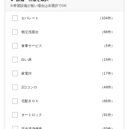
※希望設備が無い場合は未選択でOK
セパレート
（
104
件）
独立洗面台
（
68
件）
食事サービス
（
5
件）
白い床
（
14
件）
家電付
（
17
件）
2口コンロ
（
49
件）
宅配ＢＯＸ
（
66
件）
オートロック
（
91
件）
温水洗浄便座
（
50
件）