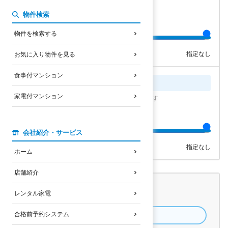
5分単位でスライドできます
物件検索
指定なし
物件を検索する
5分以内
20分以内
指定なし
お気に入り物件を見る
食事付マンション
家賃上限
家電付マンション
0.5万円単位でスライドできます
指定なし
会社紹介・サービス
2.5万円以内
6.0万円以内
指定なし
ホーム
店舗紹介
エリアを選択
レンタル家電
※希望エリアが無い場合は未選択でOK
合格前予約システム
各エリアの解説を見る