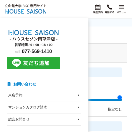
ホーム
立命館大学BKC学生マンション検索
立命館大学BKC学生マンション検索
営業時間 /
9：00～18：00
所要時間・家賃を選択
077-569-1410
tel
※スワイプで値を調整できます
自転車の通学時間
5分単位でスライドできます
お問い合わせ
指定なし
来店予約
マンションカタログ請求
5分以内
20分以内
指定なし
総合お問合せ
南草津駅まで徒歩時間