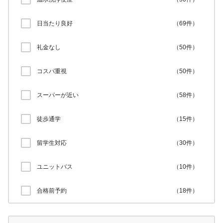
日当たり良好
（
69
件）
礼金なし
（
50
件）
コスパ重視
（
50
件）
スーパーが近い
（
58
件）
徒歩通学
（
15
件）
留学生対応
（
30
件）
ユニットバス
（
10
件）
合格前予約
（
18
件）