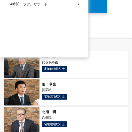
24時間トラブルサポート
スタッフ紹介一覧へ戻る
スタッフ一覧
佐藤 正一
代表取締役
宅地建物取引士
迫 卓也
営業職
宅地建物取引士
北浦 明
営業職
宅地建物取引士