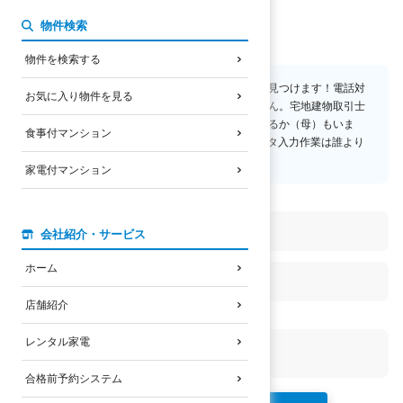
へやいるか君
物件検索
メッセージ
物件を検索する
お部屋探しが得意！慎重かつ大胆に、いい物件を見つけます！電話対
お気に入り物件を見る
応が得意！二足歩行が苦手で車の運転ができません。宅地建物取引士
の資格を取得したい！へやいるか（父）、へやいるか（母）もいま
食事付マンション
す。★2026年5月にパソコンスキルが覚醒！データ入力作業は誰より
も早くこなせるようになりました★
家電付マンション
主な業務内容
WEBサイトのナビゲーター
会社紹介・サービス
ホーム
WEBライティング
店舗紹介
おすすめの物件
レンタル家電
ＳＴキューブ（ご飯がおかわり自由だから！）
合格前予約システム