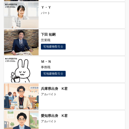
Ｙ・Ｙ
パート
下田 祐嗣
営業職
宅地建物取引士
Ｍ・Ｎ
事務職
宅地建物取引士
兵庫県出身 K君
アルバイト
愛知県出身 K君
アルバイト